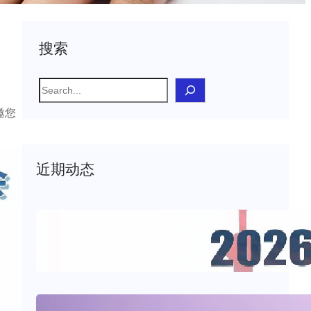
搜索
S
e
邀您
a
r
c
近期动态
h
2026年上海CMEF医疗器械博览会
2026年2月28日
.
sxjerry
物联网与病人监护系统