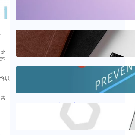
2025年6月5日
.
sxjerry
貌，
医疗器械质量管理体系
2025年5月29日
.
sxjerry
一处
环
什么是远程病人监护 (RPM)?
终以
2025年5月20日
.
sxjerry
，共
多参数病人监护仪主要故障及解决
方法
2025年4月23日
.
sxjerry