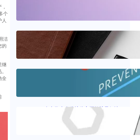
产，
2025年6月5日
.
sxjerry
多个
护人
医疗器械质量管理体系
用洁
您的
2025年5月29日
.
sxjerry
里继
品。
什么是远程病人监护 (RPM)?
动全
2025年5月20日
.
sxjerry
前
多参数病人监护仪主要故障及解决
方法
2025年4月23日
.
sxjerry