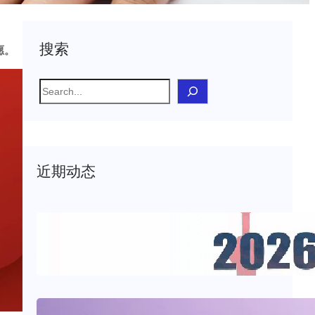
搜索
愿。
S
e
a
r
c
近期动态
h
2026年上海CMEF医疗器械博览会
2026年2月28日
.
sxjerry
物联网与病人监护系统