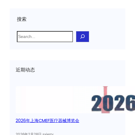
搜索
S
e
a
r
c
近期动态
h
2026年上海CMEF医疗器械博览会
2026年2月28日
.
sxjerry